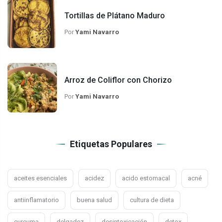
Tortillas de Plátano Maduro
Por
Yami Navarro
Arroz de Coliflor con Chorizo
Por
Yami Navarro
Etiquetas Populares
aceites esenciales
acidez
acido estomacal
acné
antiinflamatorio
buena salud
cultura de dieta
curcuma
delgadez
desintoxicación
detox