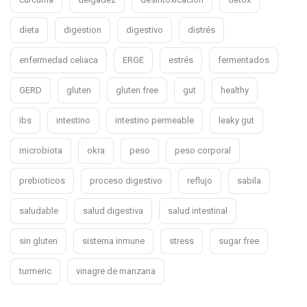
dieta
digestion
digestivo
distrés
enfermedad celiaca
ERGE
estrés
fermentados
GERD
gluten
gluten free
gut
healthy
ibs
intestino
intestino permeable
leaky gut
microbiota
okra
peso
peso corporal
prebioticos
proceso digestivo
reflujo
sabila
saludable
salud digestiva
salud intestinal
sin gluten
sistema inmune
stress
sugar free
turmeric
vinagre de manzana