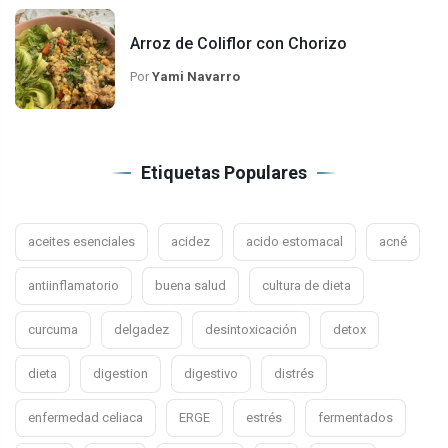
Arroz de Coliflor con Chorizo
Por
Yami Navarro
Etiquetas Populares
aceites esenciales
acidez
acido estomacal
acné
antiinflamatorio
buena salud
cultura de dieta
curcuma
delgadez
desintoxicación
detox
dieta
digestion
digestivo
distrés
enfermedad celiaca
ERGE
estrés
fermentados