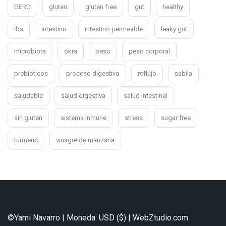
GERD
gluten
gluten free
gut
healthy
ibs
intestino
intestino permeable
leaky gut
microbiota
okra
peso
peso corporal
prebioticos
proceso digestivo
reflujo
sabila
saludable
salud digestiva
salud intestinal
sin gluten
sistema inmune
stress
sugar free
turmeric
vinagre de manzana
©Yami Navarro | Moneda: USD ($) |
WebZtudio.com