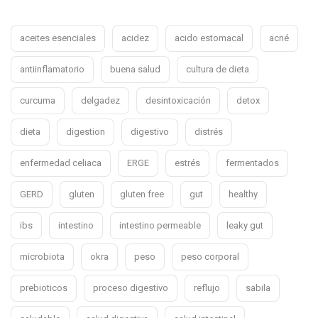
aceites esenciales
acidez
acido estomacal
acné
antiinflamatorio
buena salud
cultura de dieta
curcuma
delgadez
desintoxicación
detox
dieta
digestion
digestivo
distrés
enfermedad celiaca
ERGE
estrés
fermentados
GERD
gluten
gluten free
gut
healthy
ibs
intestino
intestino permeable
leaky gut
microbiota
okra
peso
peso corporal
prebioticos
proceso digestivo
reflujo
sabila