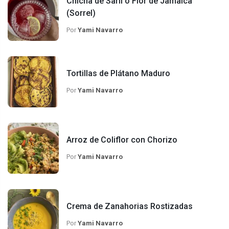
Chicha de Saril o Flor de Jamaica
(Sorrel)
Por
Yami Navarro
Tortillas de Plátano Maduro
Por
Yami Navarro
Arroz de Coliflor con Chorizo
Por
Yami Navarro
Crema de Zanahorias Rostizadas
Por
Yami Navarro